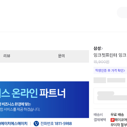
1
/
1
삼성
잉크젯프린터 잉크 8
리뷰
문의
15,900원
학생인증 후 가격 확인
배송비
무료 배송
결제혜택
페이코머
무이자 할