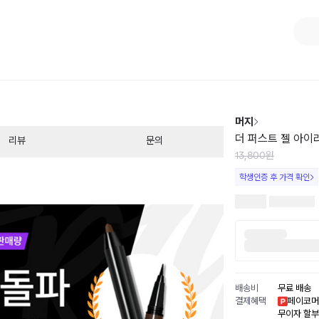
1
/
2
머지
더 퍼스트 젤 아이라
리뷰
문의
13,800원
학생인증 후 가격 확인
배송비
무료 배송
결제혜택
페이코머
무이자 할