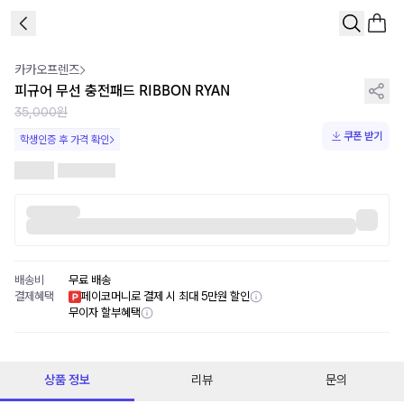
1
/
3
카카오프렌즈
피규어 무선 충전패드 RIBBON RYAN
35,000원
쿠폰 받기
학생인증 후 가격 확인
배송비
무료 배송
결제혜택
페이코머니로 결제 시 최대 5만원 할인
무이자 할부혜택
상품 정보
리뷰
문의