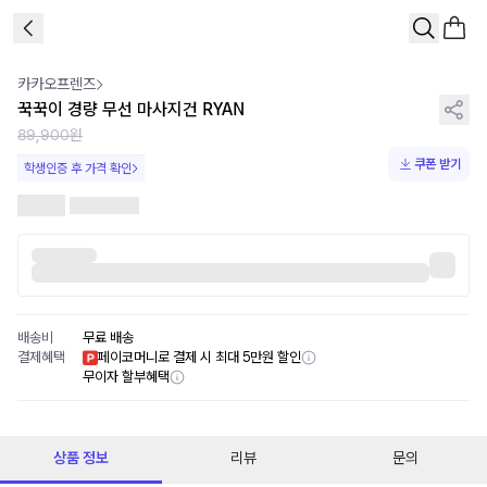
1
/
2
카카오프렌즈
꾹꾹이 경량 무선 마사지건 RYAN
89,900원
쿠폰 받기
학생인증 후 가격 확인
배송비
무료 배송
결제혜택
페이코머니로 결제 시 최대 5만원 할인
무이자 할부혜택
상품 정보
리뷰
문의