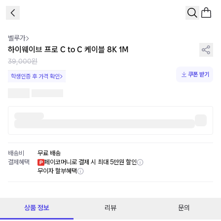
1
/
2
벨루가
하이웨이브 프로 C to C 케이블 8K 1M
39,000원
쿠폰 받기
학생인증 후 가격 확인
배송비
무료 배송
결제혜택
페이코머니로 결제 시 최대 5만원 할인
무이자 할부혜택
상품 정보
리뷰
문의