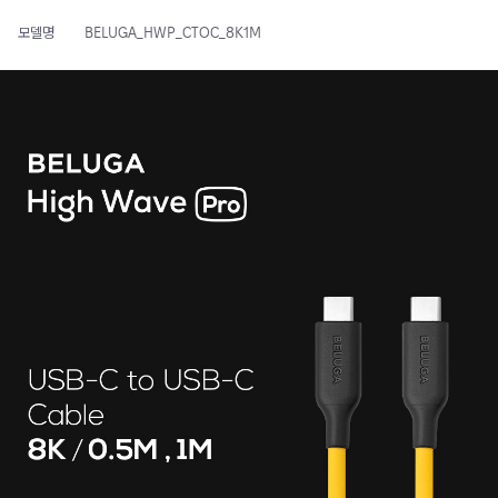
모델명
BELUGA_HWP_CTOC_8K1M