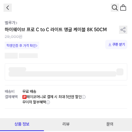
1
/
2
벨루가
하이웨이브 프로 C to C 라이트 앵글 케이블 8K 50CM
29,000원
쿠폰 받기
학생인증 후 가격 확인
배송비
무료 배송
결제혜택
페이코머니로 결제 시 최대 5만원 할인
무이자 할부혜택
상품 정보
리뷰
문의