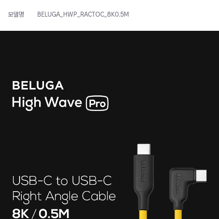
모델명
BELUGA_HWP_RACTOC_8K0.5M