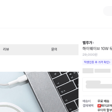
1
/
2
벨루가
하이웨이브 10W 
리뷰
문의
29,000원
학생인증 후 가격 확인
배송비
무료 배송
결제혜택
페이코머
무이자 할