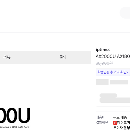
1
/
6
iptime
AX2000U AX1
리뷰
문의
38,900원
학생인증 후 가격 확인
배송비
무료 배송
결제혜택
페이코머
무이자 할