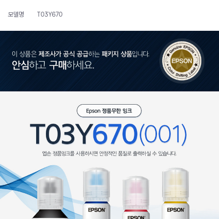
모델명
T03Y670