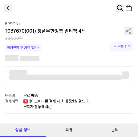
1
/
1
EPSON
T03Y670(001) 정품무한잉크 멀티팩 4색
38,500원
쿠폰 받기
학생인증 후 가격 확인
배송비
무료 배송
결제혜택
페이코머니로 결제 시 최대 5만원 할인
무이자 할부혜택
상품 정보
리뷰
문의