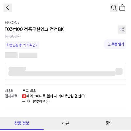
1
/
1
EPSON
T03Y100 정품무한잉크 검정BK
14,300원
쿠폰 받기
학생인증 후 가격 확인
배송비
무료 배송
결제혜택
페이코머니로 결제 시 최대 5만원 할인
무이자 할부혜택
상품 정보
리뷰
문의