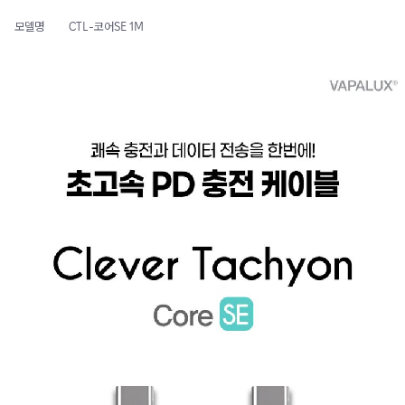
모델명
CTL-코어SE 1M