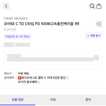
1
/
1
Clever tachyon
코어SE C TO C타입 PD 100W고속충전케이블 1M
6,900원
쿠폰 받기
학생인증 후 가격 확인
배송비
무료 배송
결제혜택
페이코머니로 결제 시 최대 5만원 할인
무이자 할부혜택
상품 정보
리뷰
문의