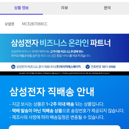
상품 정보
리뷰
문의
모델명
MC32B7388CC