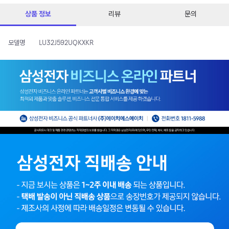
상품 정보
리뷰
문의
모델명
LU32J592UQKXKR