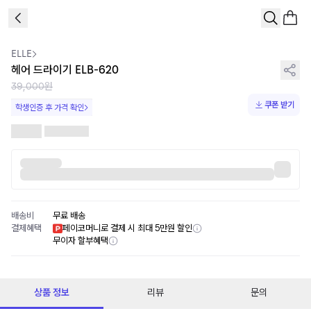
1
/
1
ELLE
헤어 드라이기 ELB-620
39,000원
쿠폰 받기
학생인증 후 가격 확인
배송비
무료 배송
결제혜택
페이코머니로 결제 시 최대 5만원 할인
무이자 할부혜택
상품 정보
리뷰
문의