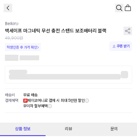
1
/
1
Belkin
맥세이프 마그네틱 무선 충전 스탠드 보조배터리 블랙
49,900원
쿠폰 받기
학생인증 후 가격 확인
배송비
무료 배송
결제혜택
페이코머니로 결제 시 최대 5만원 할인
무이자 할부혜택
상품 정보
리뷰
문의