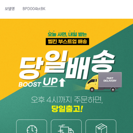
모델명
BPD004btBK