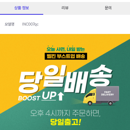
상품 정보
리뷰
문의
모델명
INC007qc