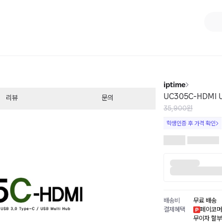
1
/
1
iptime
UC305C-HDMI U
리뷰
문의
35,900원
학생인증 후 가격 확인
배송비
무료 배송
결제혜택
페이코머
무이자 할