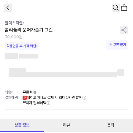
1
/
3
알엑스티엔
롤리폴리 문어가습기 그린
39,900원
쿠폰 받기
학생인증 후 가격 확인
배송비
무료 배송
결제혜택
페이코머니로 결제 시 최대 5만원 할인
무이자 할부혜택
상품 정보
리뷰
문의