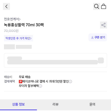
1
/
2
천호엔케어
녹용홍삼활력 70ml 30팩
70,000원
쿠폰 받기
학생인증 후 가격 확인
배송비
무료 배송
결제혜택
페이코머니로 결제 시 최대 5만원 할인
무이자 할부혜택
상품 정보
리뷰
문의