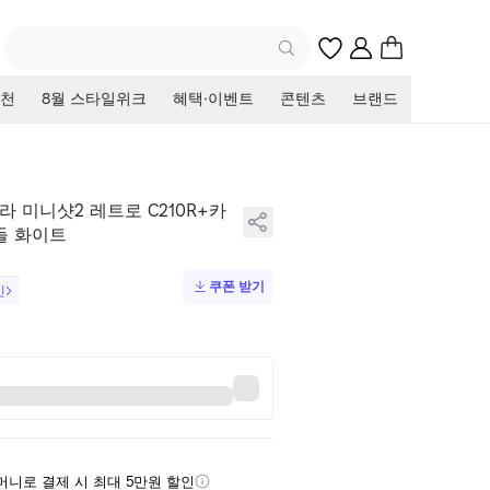
천
8월 스타일위크
혜택·이벤트
콘텐츠
브랜드
 미니샷2 레트로 C210R+카
들 화이트
쿠폰 받기
인
니로 결제 시 최대 5만원 할인