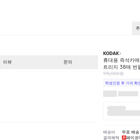
추
1
/
2
KODAK
휴대용 즉석카메라
리뷰
문의
트리지 38매 번
179,000원
학생인증 후 가격 확
배송비
무료 배송
결제혜택
페이코머