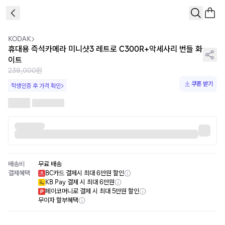
1
/
5
KODAK
휴대용 즉석카메라 미니샷3 레트로 C300R+악세사리 번들 화
이트
239,000원
쿠폰 받기
학생인증 후 가격 확인
배송비
무료 배송
결제혜택
BC카드 결제시 최대 6만원 할인
KB Pay 결제 시 최대 6만원
페이코머니로 결제 시 최대 5만원 할인
무이자 할부혜택