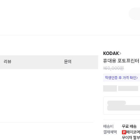
1
/
5
KODAK
휴대용 포토프린터 
리뷰
문의
160,000원
학생인증 후 가격 확인
배송비
무료 배송
결제혜택
페이코머
무이자 할