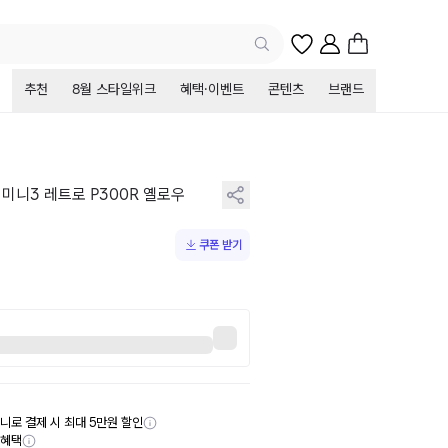
추천
8월 스타일위크
혜택·이벤트
콘텐츠
브랜드
미니3 레트로 P300R 옐로우
쿠폰 받기
니로 결제 시 최대 5만원 할인
부혜택