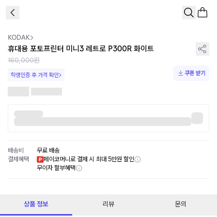
1
/
5
KODAK
휴대용 포토프린터 미니3 레트로 P300R 화이트
160,000원
쿠폰 받기
학생인증 후 가격 확인
배송비
무료 배송
결제혜택
페이코머니로 결제 시 최대 5만원 할인
무이자 할부혜택
상품 정보
리뷰
문의