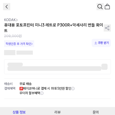
1
/
2
KODAK
휴대용 포토프린터 미니3 레트로 P300R+악세사리 번들 화이
트
209,000원
쿠폰 받기
학생인증 후 가격 확인
배송비
무료 배송
결제혜택
페이코머니로 결제 시 최대 5만원 할인
무이자 할부혜택
상품 정보
리뷰
문의