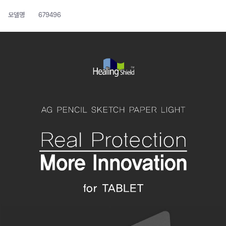
모델명
679496