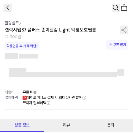
1
/
1
힐링쉴드
갤럭시탭S7 플러스 종이질감 Light 액정보호필름
12,300원
쿠폰 받기
학생인증 후 가격 확인
배송비
무료 배송
결제혜택
페이코머니로 결제 시 최대 5만원 할인
무이자 할부혜택
상품 정보
리뷰
문의