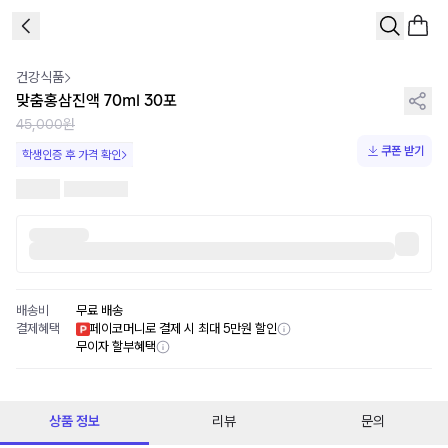
1
/
1
건강식품
맞춤홍삼진액 70ml 30포
45,000원
쿠폰 받기
학생인증 후 가격 확인
배송비
무료 배송
결제혜택
페이코머니로 결제 시 최대 5만원 할인
무이자 할부혜택
상품 정보
리뷰
문의