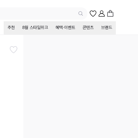
추천
8월 스타일위크
혜택·이벤트
콘텐츠
브랜드