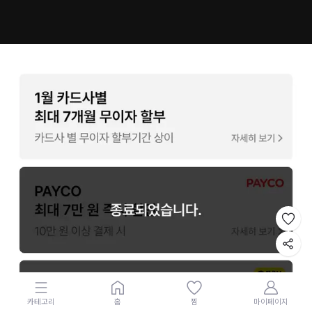
카테고리
홈
찜
마이페이지