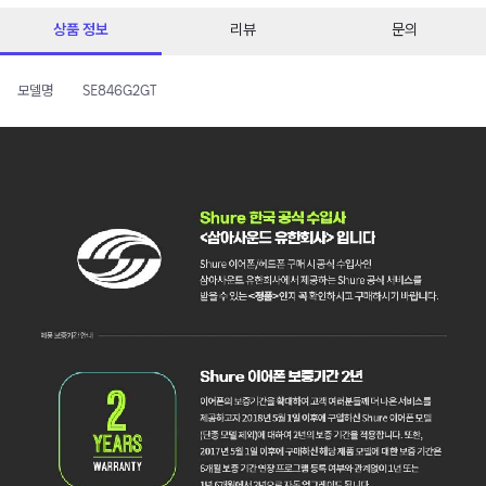
상품 정보
리뷰
문의
모델명
SE846G2GT