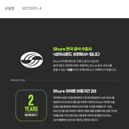
모델명
SE215SPE-A