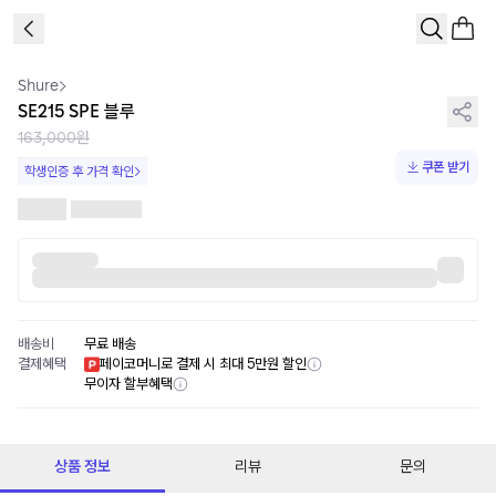
1
/
1
Shure
SE215 SPE 블루
163,000원
쿠폰 받기
학생인증 후 가격 확인
배송비
무료 배송
결제혜택
페이코머니로 결제 시 최대 5만원 할인
무이자 할부혜택
상품 정보
리뷰
문의