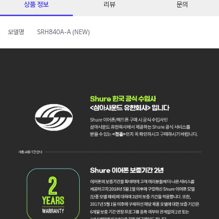
상품 정보
리뷰
문의
모델명
SRH840A-A (NEW)