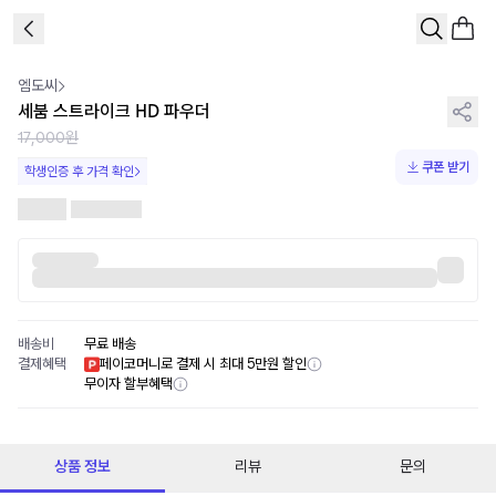
1
/
1
엠도씨
세붐 스트라이크 HD 파우더
17,000원
쿠폰 받기
학생인증 후 가격 확인
배송비
무료 배송
결제혜택
페이코머니로 결제 시 최대 5만원 할인
무이자 할부혜택
상품 정보
리뷰
문의