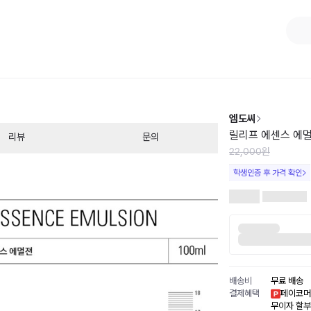
1
/
1
엠도씨
릴리프 에센스 에
리뷰
문의
22,000원
학생인증 후 가격 확인
배송비
무료 배송
결제혜택
페이코머
무이자 할