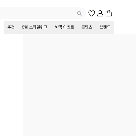
추천
8월 스타일위크
혜택·이벤트
콘텐츠
브랜드