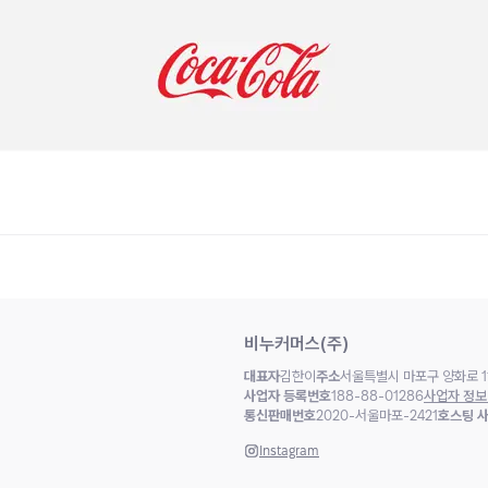
비누커머스(주)
대표자
김한이
주소
서울특별시 마포구 양화로 11
사업자 등록번호
188-88-01286
사업자 정보
통신판매번호
2020-서울마포-2421
호스팅 
Instagram