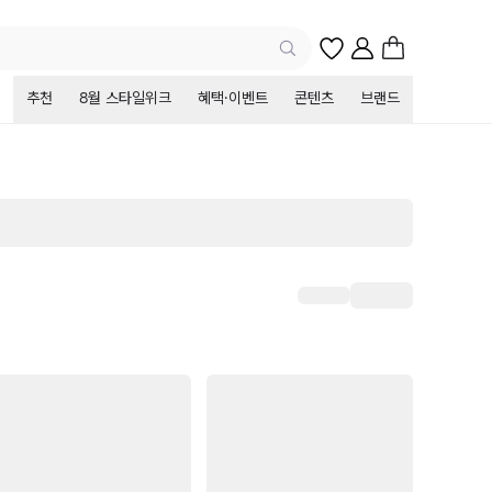
추천
8월 스타일위크
혜택·이벤트
콘텐츠
브랜드