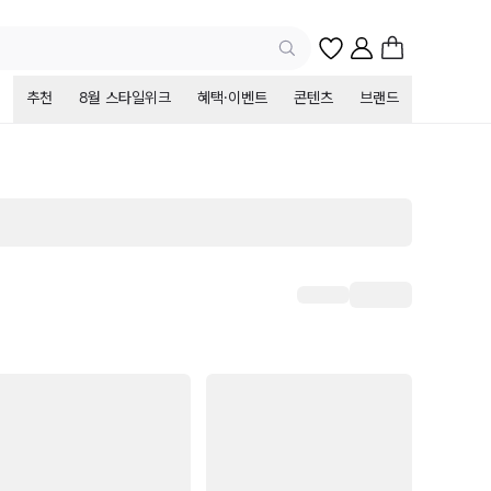
추천
8월 스타일위크
혜택·이벤트
콘텐츠
브랜드