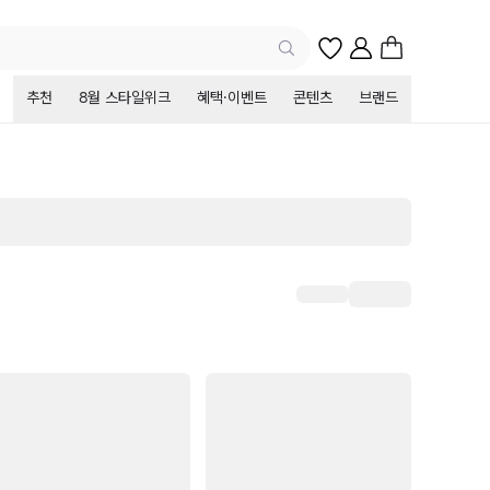
추천
8월 스타일위크
혜택·이벤트
콘텐츠
브랜드