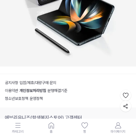
공지사항
|
입점/제휴/대량구매 문의
이용약관
|
개인정보처리방침
|
분쟁해결기준
청소년보호정책
|
운영정책
에브리유니즈(학생복지스토어) 고객센터
02-6352-9330~1
카테고리
홈
찜
마이페이지
평일 10:00~17:00 / 점심시간 12:00~13:00