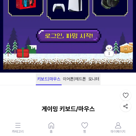
키보드|마우스
이어폰|헤드폰
모니터
게이밍 키보드/마우스
카테고리
홈
찜
마이페이지