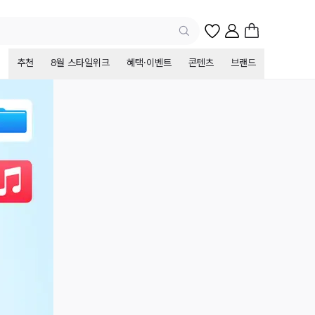
추천
8월 스타일위크
혜택·이벤트
콘텐츠
브랜드