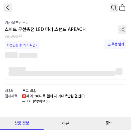
1
/
2
카카오프렌즈
스마트 무선충전 LED 미러 스탠드 APEACH
79,000원
쿠폰 받기
학생인증 후 가격 확인
배송비
무료 배송
결제혜택
페이코머니로 결제 시 최대 5만원 할인
무이자 할부혜택
상품 정보
리뷰
문의