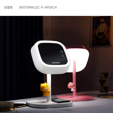
모델명
WKFSMWLQC-P-APEACH