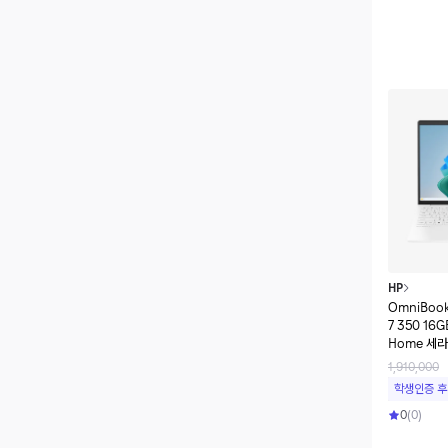
HP
OmniBook
7 350 16G
Home 세
1,910,000
학생인증 후
0
(
0
)