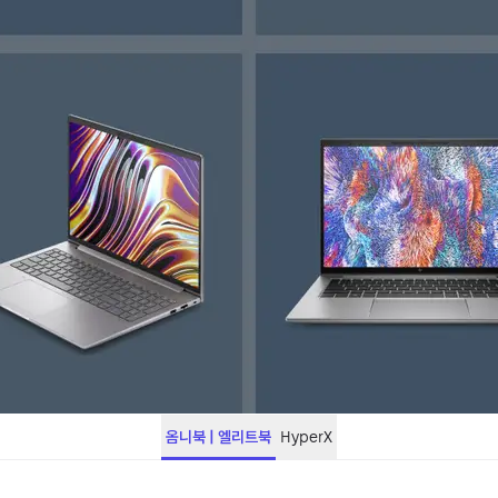
옴니북 | 엘리트북
HyperX