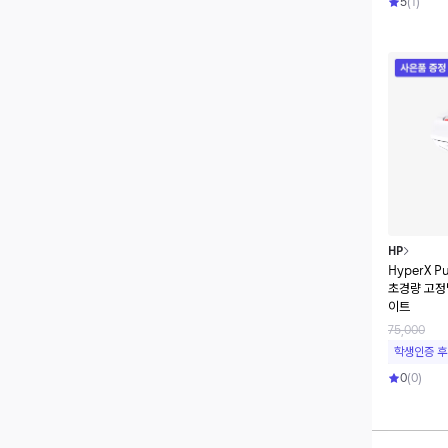
5
(
1
)
HP
HyperX Pu
초경량 고정
이트
75,000
학생인증 후
0
(
0
)