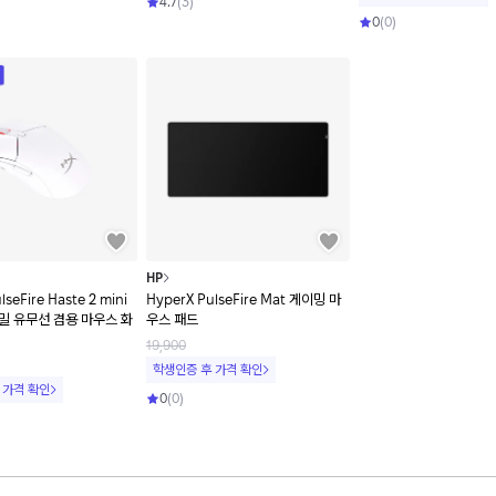
4.7
(
3
)
0
(
0
)
HP
lseFire Haste 2 mini
HyperX PulseFire Mat 게이밍 마
밀 유무선 겸용 마우스 화
우스 패드
19,900
학생인증 후 가격 확인
 가격 확인
0
(
0
)