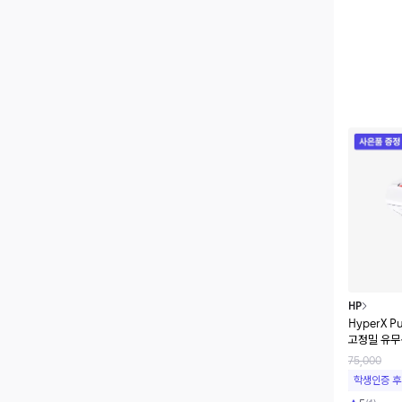
HP
HyperX Pu
고정밀 유무
75,000
학생인증 후