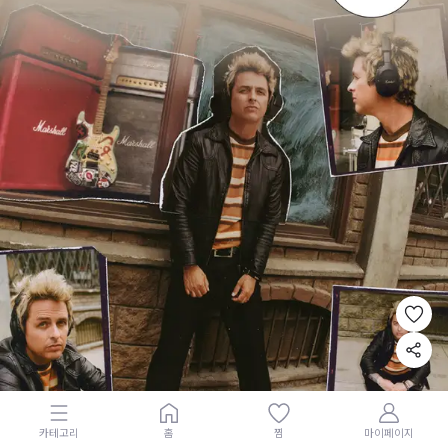
카테고리
홈
찜
마이페이지