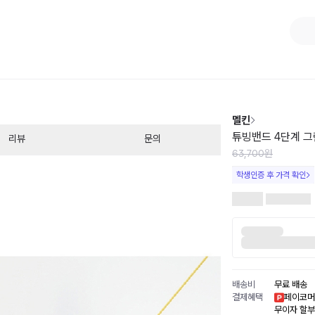
1
/
1
멜킨
튜빙밴드 4단계 그
리뷰
문의
63,700원
학생인증 후 가격 확인
배송비
무료 배송
결제혜택
페이코머
무이자 할