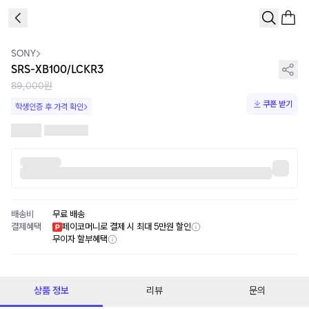
1
/
4
SONY
SRS-XB100/LCKR3
89,000원
쿠폰 받기
학생인증 후 가격 확인
배송비
무료 배송
결제혜택
페이코머니로 결제 시 최대 5만원 할인
무이자 할부혜택
상품 정보
리뷰
문의