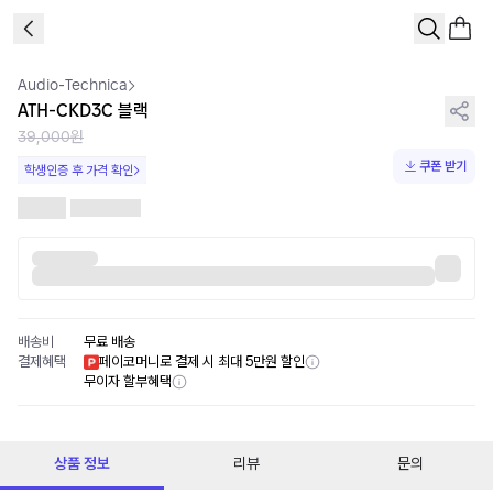
1
/
1
Audio-Technica
ATH-CKD3C 블랙
39,000원
쿠폰 받기
학생인증 후 가격 확인
배송비
무료 배송
결제혜택
페이코머니로 결제 시 최대 5만원 할인
무이자 할부혜택
상품 정보
리뷰
문의