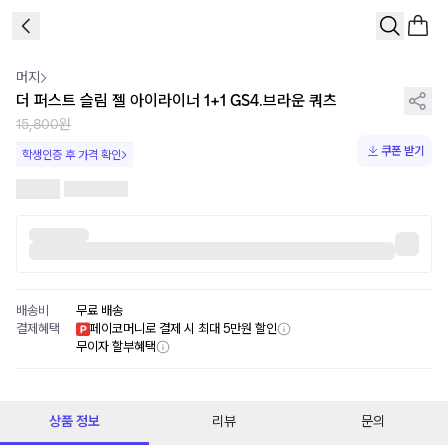
1
/
2
머지
더 퍼스트 슬림 젤 아이라이너 1+1 GS4.브라운 쿼츠
15,800원
쿠폰 받기
학생인증 후 가격 확인
배송비
무료 배송
결제혜택
페이코머니로 결제 시 최대 5만원 할인
무이자 할부혜택
상품 정보
리뷰
문의