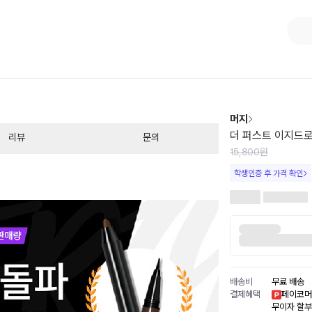
1
/
2
머지
더 퍼스트 이지드로잉
리뷰
문의
15,800원
학생인증 후 가격 확인
배송비
무료 배송
결제혜택
페이코머
무이자 할