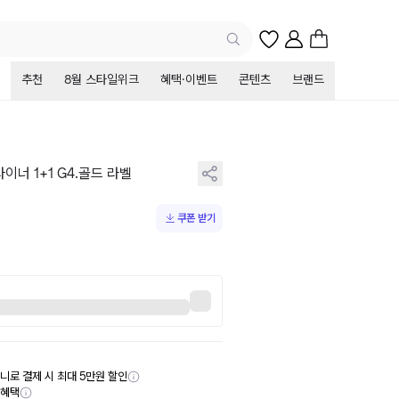
추천
8월 스타일위크
혜택·이벤트
콘텐츠
브랜드
이너 1+1 G4.골드 라벨
쿠폰 받기
니로 결제 시 최대 5만원 할인
부혜택