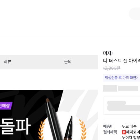
1
/
2
머지
더 퍼스트 젤 아이라
리뷰
문의
13,800원
학생인증 후 가격 확인
배송비
무료 배송
결제혜택
페이코머
무이자 할